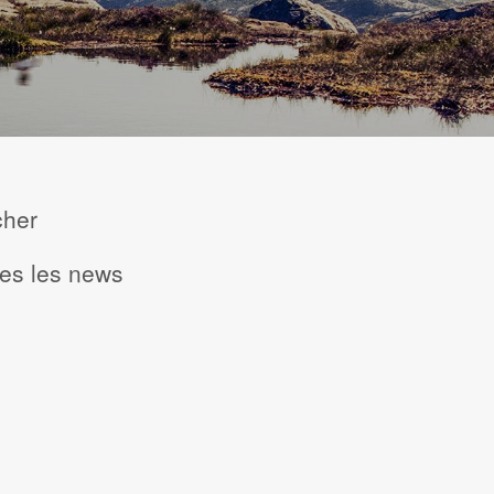
cher
tes les news