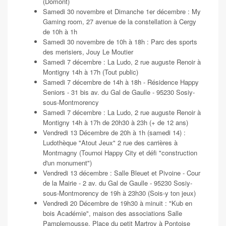
(Domont)
Samedi 30 novembre et Dimanche 1er décembre : My
Gaming room, 27 avenue de la constellation à Cergy
de 10h à 1h
Samedi 30 novembre de 10h à 18h : Parc des sports
des merisiers, Jouy Le Moutier
Samedi 7 décembre : La Ludo, 2 rue auguste Renoir à
Montigny 14h à 17h (Tout public)
Samedi 7 décembre de 14h à 18h - Résidence Happy
Seniors - 31 bis av. du Gal de Gaulle - 95230 Sosiy-
sous-Montmorency
Samedi 7 décembre : La Ludo, 2 rue auguste Renoir à
Montigny 14h à 17h de 20h30 à 23h (+ de 12 ans)
Vendredi 13 Décembre de 20h à 1h (samedi 14) :
Ludothèque "Atout Jeux" 2 rue des carrières à
Montmagny (Tournoi Happy City et défi "construction
d'un monument")
Vendredi 13 décembre : Salle Bleuet et Pivoine - Cour
de la Mairie - 2 av. du Gal de Gaulle - 95230 Sosiy-
sous-Montmorency de 19h à 23h30 (Sois-y ton jeux)
Vendredi 20 Décembre de 19h30 à minuit : "Kub en
bois Académie", maison des associations Salle
Pamplemousse, Place du petit Martroy à Pontoise